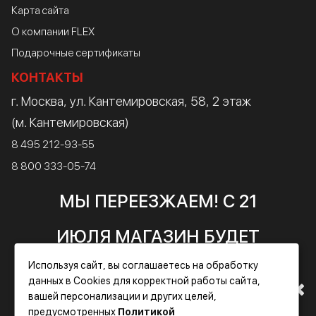
Карта сайта
О компании FLEX
Подарочные сертификаты
КОНТАКТЫ
г. Москва, ул. Кантемировская, 58, 2 этаж
(м. Кантемировская)
8 495 212-93-55
8 800 333-05-74
info@flex-russia.ru
МЫ ПЕРЕЕЗЖАЕМ! С 21
пн - пт: 10:00 — 20:00
сб - вс: 10:00 — 18:00
ИЮЛЯ МАГАЗИН БУДЕТ
Написать директору
Используя сайт, вы соглашаетесь на обработку
РАБОТАТЬ ПО НОВОМУ
данных в Cookies для корректной работы сайта,
вашей персонализации и других целей,
АДРЕСУ. ПОДРОБНАЯ
предусмотренных
Политикой