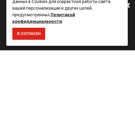
данных в Cookies для корректной работы сайта,
вашей персонализации и других целей,
АДРЕСУ. ПОДРОБНАЯ
Фирменный
предусмотренных
Политикой
магазин FLEX
конфиденциальности
.
ИНФОРМАЦИЯ О ПЕРЕЕЗДЕ
ИНФОРМАЦИЯ
Я СОГЛАСЕН
ПО ССЫЛКЕ
Доставка
Оплата
Гарантия и сервис
Политика конфиденциальности
Пользовательское соглашение
Условия возврата
ДОПОЛНИТЕЛЬНО
Акции
Карта сайта
О компании FLEX