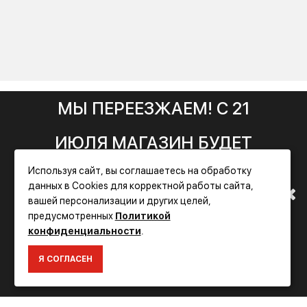
МЫ ПЕРЕЕЗЖАЕМ! С 21
ИЮЛЯ МАГАЗИН БУДЕТ
Фирменный
Используя сайт, вы соглашаетесь на обработку
РАБОТАТЬ ПО НОВОМУ
магазин FLEX
данных в Cookies для корректной работы сайта,
вашей персонализации и других целей,
ИНФОРМАЦИЯ
АДРЕСУ. ПОДРОБНАЯ
предусмотренных
Политикой
Доставка
конфиденциальности
.
ИНФОРМАЦИЯ О ПЕРЕЕЗДЕ
Оплата
Я СОГЛАСЕН
Гарантия и сервис
ПО ССЫЛКЕ
Политика конфиденциальности