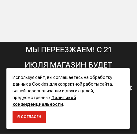
конфиденциальности
.
Отправить
МЫ ПЕРЕЕЗЖАЕМ! С 21
ИЮЛЯ МАГАЗИН БУДЕТ
Используя сайт, вы соглашаетесь на обработку
РАБОТАТЬ ПО НОВОМУ
Фирменный
магазин FLEX
данных в Cookies для корректной работы сайта,
вашей персонализации и других целей,
АДРЕСУ. ПОДРОБНАЯ
предусмотренных
Политикой
ИНФОРМАЦИЯ
конфиденциальности
.
ИНФОРМАЦИЯ О ПЕРЕЕЗДЕ
Доставка
Я СОГЛАСЕН
Оплата
ПО ССЫЛКЕ
Гарантия и сервис